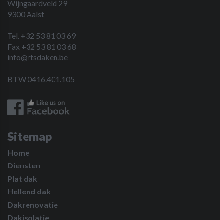
Wijngaardveld 29
9300 Aalst
Tel. +32 53 81 03 69
Fax +32 53 81 03 68
info@rtsdaken.be
BTW 0416.401.105
Sitemap
Home
Diensten
Plat dak
Hellend dak
Dakrenovatie
Dakisolatie