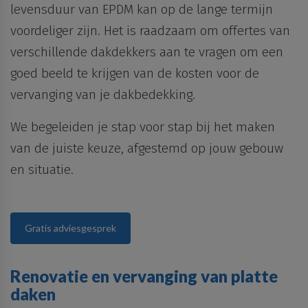
cookies uitsluitend worden gebruikt door de eigenaar
organisaties of adverteerders. Dit zijn permanente
levensduur van EPDM kan op de lange termijn
van de bezochte website.
cookies en bijna altijd van derden.
voordeliger zijn. Het is raadzaam om offertes van
verschillende dakdekkers aan te vragen om een
goed beeld te krijgen van de kosten voor de
vervanging van je dakbedekking.
We begeleiden je stap voor stap bij het maken
van de juiste keuze, afgestemd op jouw gebouw
en situatie.
Gratis adviesgesprek
Renovatie en vervanging van platte
daken