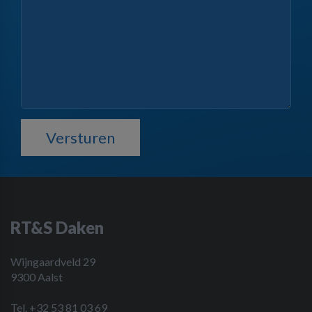
Versturen
RT&S Daken
Wijngaardveld 29
9300 Aalst
Tel. +32 53 81 03 69