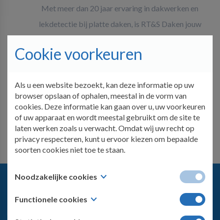
Met meer dan 20 jaar ervaring in dakwerken en
lekdetectie bij platte daken, is RT&S Daken jouw
betrouwbare partner voor het snel en nauwkeurig
Cookie voorkeuren
opsporen van lekken. Onze experts staan voor je klaar
om je dak te controleren en je gemoedsrust te bieden.
Als u een website bezoekt, kan deze informatie op uw
Of het nu gaat om een dringende reparatie of een
browser opslaan of ophalen, meestal in de vorm van
preventieve controle, wij helpen je graag verder.
cookies. Deze informatie kan gaan over u, uw voorkeuren
of uw apparaat en wordt meestal gebruikt om de site te
laten werken zoals u verwacht. Omdat wij uw recht op
privacy respecteren, kunt u ervoor kiezen om bepaalde
soorten cookies niet toe te staan.
Noodzakelijke cookies
Deze cookies zijn nodig voor de werking van de website
Functionele cookies
en kunnen niet worden uitgeschakeld in onze systemen. U
kunt uw browser instellen om deze cookies te blokkeren
Deze cookies stellen een website in staat om keuzes te