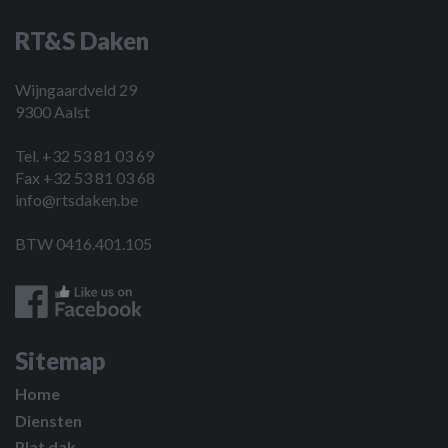
RT&S Daken
Wijngaardveld 29
9300 Aalst
Tel. +32 53 81 03 69
Fax +32 53 81 03 68
info@rtsdaken.be
BTW 0416.401.105
Sitemap
Home
Diensten
Plat dak