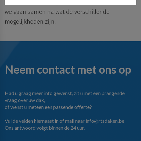
gebruikt om u te identificeren. Dit omvat cookies van
project? Neem dan gerust
contact
met ons op, en
tonen of om te beperken hoe vaak u een advertentie ziet.
analyseservices van derden, op voorwaarde dat de
Deze cookies kunnen die informatie delen met andere
we gaan samen na wat de
verschillende
cookies uitsluitend worden gebruikt door de eigenaar
organisaties of adverteerders. Dit zijn permanente
mogelijkheden
zijn.
van de bezochte website.
cookies en bijna altijd van derden.
Neem contact met ons op
Had u graag meer info gewenst, zit u met een prangende
vraag over uw dak,
of wenst u meteen een passende offerte?
Vul de velden hiernaast in of mail naar
info@rtsdaken.be
Ons antwoord volgt binnen de 24 uur.