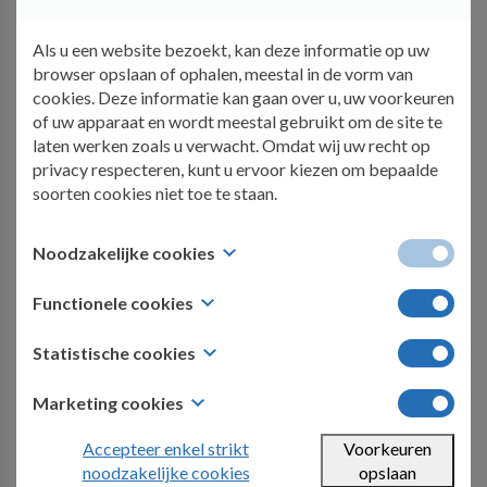
afwateringsystemen zijn met groendaken dan ook
zo goed als verleden tijd.
Als u een website bezoekt, kan deze informatie op uw
browser opslaan of ophalen, meestal in de vorm van
cookies. Deze informatie kan gaan over u, uw voorkeuren
Volledige renovatie
of uw apparaat en wordt meestal gebruikt om de site te
laten werken zoals u verwacht. Omdat wij uw recht op
Een dak renoveren is iets wat normaal gezien niet
privacy respecteren, kunt u ervoor kiezen om bepaalde
hoog op de wishlist staat, tot het te laat is
soorten cookies niet toe te staan.
natuurlijk. Vermijd grote wateroverlast door
Noodzakelijke cookies
lekkages en speel op safe. Wij voorzien een dak
waarbij dit risico tot een minimum beperkt wordt.
Deze cookies zijn nodig voor de werking van de website
Functionele cookies
en kunnen niet worden uitgeschakeld in onze systemen. U
Is er echter toch een ernstig probleem dan kan
kunt uw browser instellen om deze cookies te blokkeren
Deze cookies stellen een website in staat om keuzes te
Statistische cookies
of u te waarschuwen, maar sommige delen van de site
onthouden die u in het verleden hebt gemaakt, zoals uw
een volledige dakrenovatie de oplossing bieden.
zullen dan niet werken. Deze cookies slaan geen
voorkeurstaal, de regio waarvoor u weersverwachtingen
Ook bekend als "prestatiecookies". Deze cookies
Marketing cookies
persoonlijk identificeerbare informatie op.
wilt, of uw gebruikersnaam en wachtwoord, zodat u
verzamelen informatie over hoe u een website gebruikt,
automatisch kunt inloggen.
zoals welke pagina's u hebt bezocht en op welke links u
Deze cookies houden uw online activiteit bij om
Accepteer enkel strikt
Voorkeuren
Bespreek je graag even vrijblijvend met ons jouw
hebt geklikt. Geen van deze informatie kan worden
adverteerders te helpen relevantere advertenties te
noodzakelijke cookies
opslaan